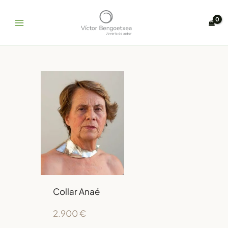
Ir
al
contenido
Collar Anaé
2.900
€