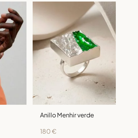
Anillo Menhir verde
180
€