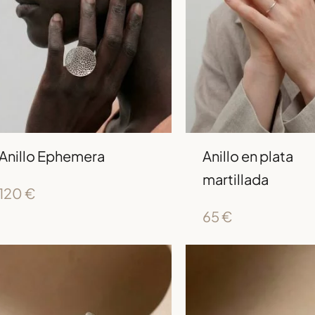
Anillo Ephemera
Anillo en plata
martillada
120
€
65
€