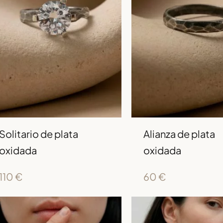
Solitario de plata
Alianza de plata
oxidada
oxidada
110
€
60
€