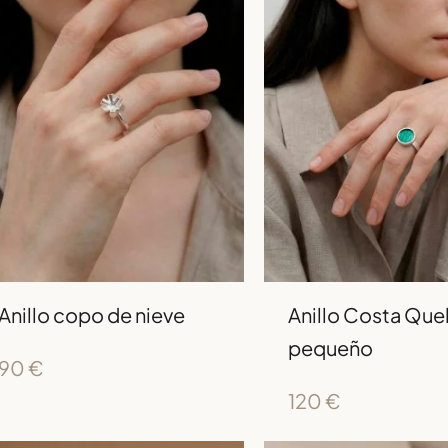
Anillo copo de nieve
Anillo Costa Qu
pequeño
90
€
120
€