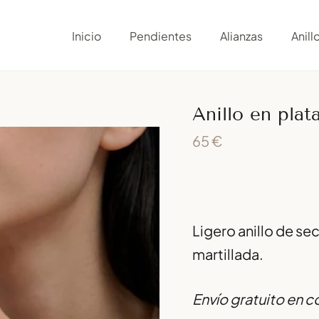
Anillo
en
Inicio
Pendientes
Alianzas
Anill
plata
martillada
cantidad
Anillo en plat
65
€
Ligero anillo de se
martillada.
Envío gratuito en 