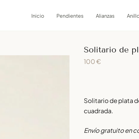
Solitario
de
Inicio
Pendientes
Alianzas
Anill
plata
cantidad
Solitario de p
100
€
Solitario de plata 
cuadrada.
Envío gratuito en 