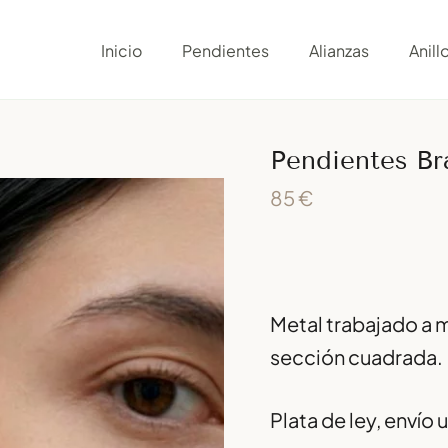
Pendientes
Brandt
Inicio
Pendientes
Alianzas
Anill
azules
cantidad
Pendientes Br
85
€
Metal trabajado a 
sección cuadrada.
Plata de ley, envío