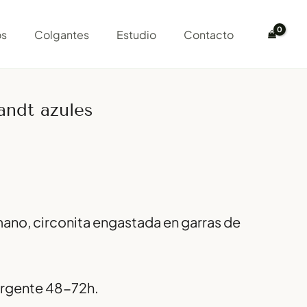
cantidad
os
Colgantes
Estudio
Contacto
andt azules
mano, circonita engastada en garras de
 urgente 48-72h.